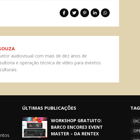
 SOUZA
 setor audiovisual com mais de dez anos de
nsultoria e operação técnica de vídeo para eventos
culturais.
ÚLTIMAS PUBLICAÇÕES
TAG
WORKSHOP GRATUITO:
DIC
BARCO ENCORE3 EVENT
OP
MASTER – DA RENTEX
entos