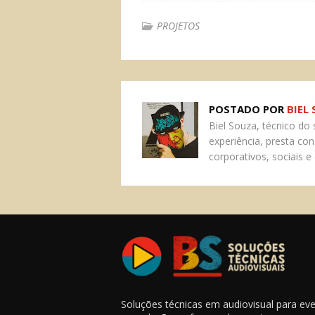
PROJETOS
POSTADO POR
BIEL
Biel Souza, técnico do
experiência, presta co
corporativos, sociais e 
Soluções técnicas em audiovisual para ev